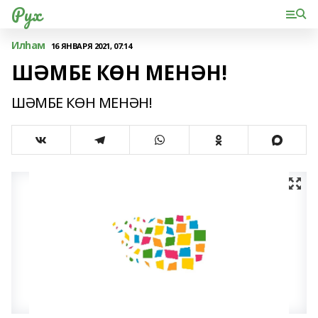
Рух
Илһам
16 ЯНВАРЯ 2021, 07:14
ШӘМБЕ КӨН МЕНӘН!
ШӘМБЕ КӨН МЕНӘН!