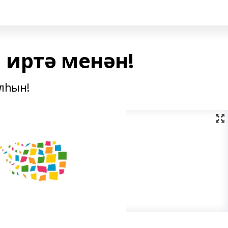
иртә менән!
улһын!