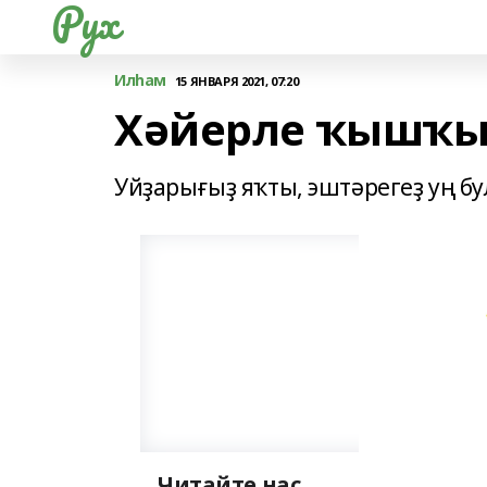
Рух
Илһам
15 ЯНВАРЯ 2021, 07:20
Хәйерле ҡышҡы 
Уйҙарығыҙ яҡты, эштәрегеҙ уң б
Читайте нас