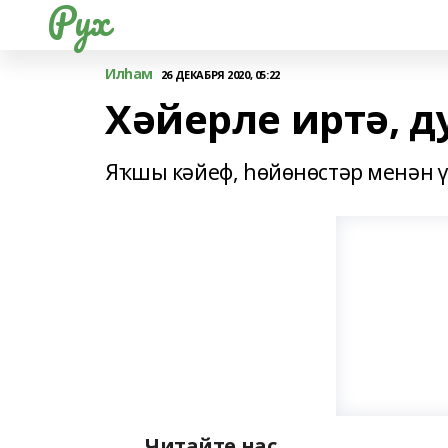
Рух
Илһам
26 ДЕКАБРЯ 2020, 05:22
Хәйерле иртә, д
Яҡшы кәйеф, һөйөнөстәр менән ү
Читайте нас