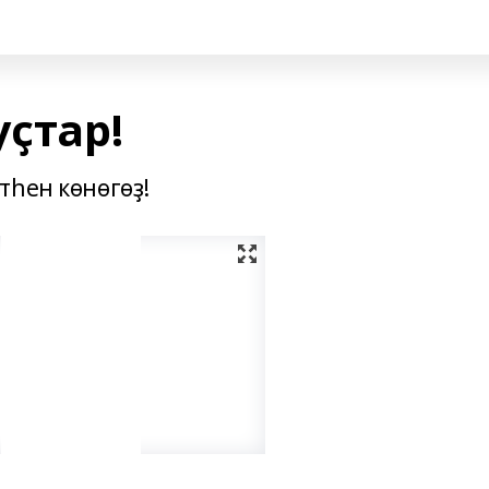
уҫтар!
тһен көнөгөҙ!