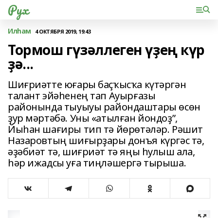
Рух
Илһам
4 ОКТЯБРЯ 2019, 19:43
Тормош гүзәллеген үҙең күр
ҙә...
Шиғриәтте юғары баҫҡысҡа күтәргән
талант эйәһенең тап Ауырғазы
районында тыуыуы райондаштары өсөн
ҙур мәртәбә. Уны «атылған йондоҙ”,
Йыһан шағиры тип тә йөрөтәләр. Рәшит
Назаровтың шиғырҙары донъя күргәс тә,
әҙәбиәт тә, шиғриәт тә яңы һулыш ала,
һәр ижадсы уға тиңләшергә тырыша.