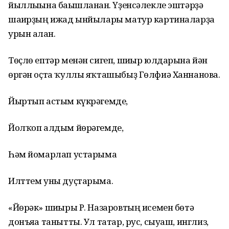
йыллығына бағышланған. Үҙенсәлекле эштәрҙә
шағирҙың ижад ынйылары матур картиналарҙа
урын алған.
Төҫлө ептәр менән сигеп, шиғыр юлдарына йән
өргән оҫта ҡуллы яҡташыбыҙ Гөлфиә Ханнанова.
Йыртып астым күкрәгемде,
Йолҡоп алдым йөрәгемде,
Һәм йомарлап устарыма
Илттем уны дуҫтарыма.
«Йөрәк» шиғыры Р. Назаровтың исемен бөтә
донъяға танытты. Ул татар, рус, сыуаш, инглиз,