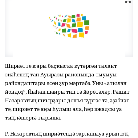
Шиғриәтте юғары баҫҡысҡа күтәргән талант
эйәһенең тап Ауырғазы районында тыуыуы
райондаштары өсөн ҙур мәртәбә. Уны «атылған
йондоҙ”, Йыһан шағиры тип тә йөрөтәләр. Рәшит
Назаровтың шиғырҙары донъя күргәс тә, әҙәбиәт
тә, шиғриәт тә яңы һулыш ала, һәр ижадсы уға
тиңләшергә тырыша.
Р. Назаровтың шиғриәтендә зарланыуға урын юҡ,