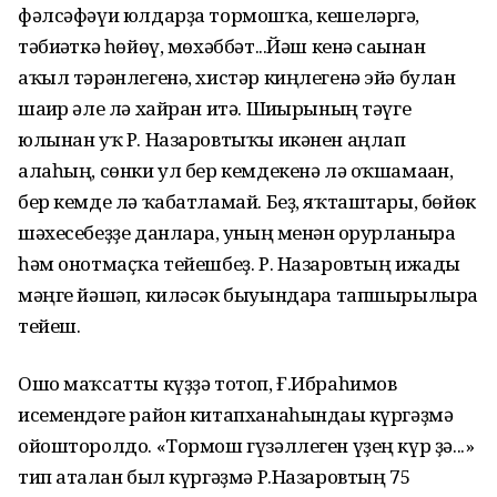
фәлсәфәүи юлдарҙа тормошҡа, кешеләргә,
тәбиғәткә һөйөү, мөхәббәт...Йәш кенә сағынан
аҡыл тәрәнлегенә, хистәр киңлегенә эйә булған
шағир әле лә хайран итә. Шиғырының тәүге
юлынан уҡ Р. Назаровтыҡы икәнен аңлап
алаһың, сөнки ул бер кемдекенә лә оҡшамаған,
бер кемде лә ҡабатламай. Беҙ, яҡташтары, бөйөк
шәхесебеҙҙе данларға, уның менән ғорурланырға
һәм онотмаҫҡа тейешбеҙ. Р. Назаровтың ижады
мәңге йәшәп, киләсәк быуындарға тапшырылырға
тейеш.
Ошо маҡсатты күҙҙә тотоп, Ғ.Ибраһимов
исемендәге район китапханаһындағы күргәҙмә
ойошторолдо. «Тормош гүзәллеген үҙең күр ҙә...»
тип аталған был күргәҙмә Р.Назаровтың 75