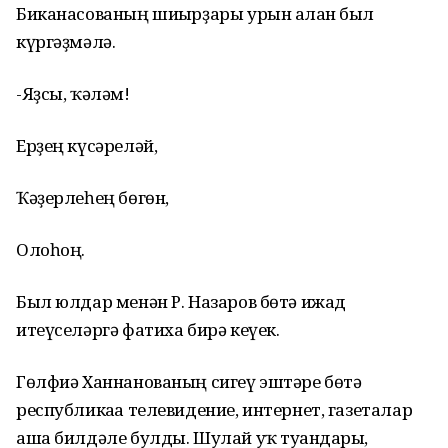
Биканасованың шиғырҙары урын алған был
күргәҙмәлә.
-Яҙсы, ҡәләм!
Ерҙең күсәреләй,
Ҡәҙерлеһең бөгөн,
Олоһоң.
Был юлдар менән Р. Назаров бөтә ижад
итеүселәргә фатиха бирә кеүек.
Гөлфиә Ханнанованың сигеү эштәре бөтә
республикаға телевидение, интернет, газеталар
аша билдәле булды. Шулай уҡ туғандары,