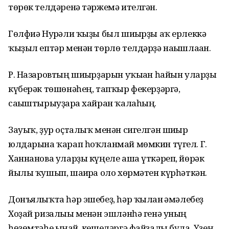
төрөк телдәренә тәржемә ителгән.
Гөлфиә Нурғәли ҡыҙы был шиғырҙы аҡ ерлеккә
ҡыҙыл ептәр менән төрлө телдәрҙә нағышлаған.
Р. Назаровтың шиғырҙарын уҡыған һайын уларҙы
күберәк төшөнәһең, тапҡыр фекерҙәргә,
сағыштырыуҙарға хайран ҡалаһың.
Зауыҡ, ҙур оҫталыҡ менән сигелгән шиғыр
юлдарына ҡарап һоҡланмай мөмкин түгел. Г.
Ханнанова уларҙы күңеле аша үткәреп, йөрәк
йылы ҡушып, шағирға оло хөрмәтен күрһәткән.
Донъялыҡта һәр эшебеҙ, һәр ҡылған ғәмәлебеҙ
Хоҙай ризалығы менән эшләнһә генә уның
һөҙөмтәһе ыңғай, кешеләргә файҙалы була. Үҙең