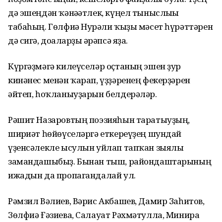
дә эшеңдән ҡәнәғәтлек, күңел тыныслығы
табаһың. Гөлфиә Нурғәли ҡыҙы мәсет һүрәттәрен
дә сигә, доғаларҙы ғәрәпсә яҙа.
Күргәҙмәгә килеүселәр оҫтаның эшен ҙур
кинәнес менән ҡарап, үҙҙәренең фекерҙәрен
әйтеп, һоҡланыуҙарын белдерәләр.
Рәшит Назаровтың поэзияһын таратыуҙың,
шиғриәт һөйөүселәргә еткереүҙең шундай
үҙенсәлекле ысулын уйлап тапҡан зыялы
замандашыбыҙ. Бынан тыш, райондаштарының
ижадын да пропагандалай ул.
Рәмзил Вәлиев, Вәрис Акбашев, Дамир Заһитов,
Зөлфиә Ғәзиева, Салауат Рәхмәтулла, Минира