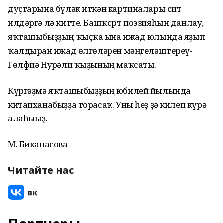
дуҫтарына бүләк иткән картиналары сит
илдәргә лә китте. Башҡорт поэзияһын данлау,
яҡташыбыҙҙың ҡыҫҡа ғына ижад юлында яҙып
ҡалдырған ижад өлгөләрен мәңгеләштереү-
Гөлфиә Нурғәли ҡыҙының маҡсаты.
Күргәҙмә яҡташыбыҙҙың юбилей йылында
китапханабыҙҙа торасаҡ. Уны һеҙ ҙә килеп күрә
алаһығыҙ.
М. Биканасова
Читайте нас