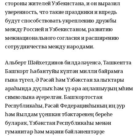
стороны жителей Узбекистана, и он выразил
уверенность, что такие праздники и впредь
будут способствовать укреплению дружбы
между Россией и Узбекистаном, развитию
межнационального согласия и расширению
сотрудничества между народами.
Альберт Шәйхетдинов билдәләүенсә, Ташкентта
Башҡорт Һабантуйы күптән милли байрамға
ғына түгел, Ә Рәсәй һәм Үзбәкстан халыҡтары
араһында дуҫлыҡ һәм үҙ-ара аңлашыуҙың мөһим
символына әүерелгән. Башҡортостан
Республикаһы, Рәсәй Федерацияһының иң ҙур
һәм йылдам үҫешкән төбәктәренең береһе
булараҡ, Үзбәкстан Республикаһы менән
гуманитар һәм мәҙәни бәйләнештәрҙе