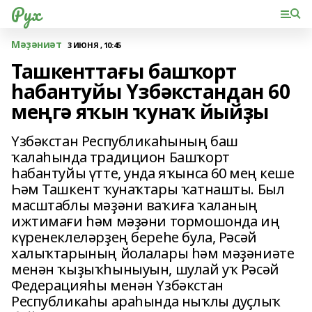
Рух
Мәҙәниәт
3 ИЮНЯ , 10:45
Ташкенттағы башҡорт
һабантуйы Үзбәкстандан 60
меңгә яҡын ҡунаҡ йыйҙы
Үзбәкстан Республикаһының баш
ҡалаһында традицион Башҡорт
һабантуйы үтте, унда яҡынса 60 мең кеше
Һәм Ташкент ҡунаҡтары ҡатнашты. Был
масштаблы мәҙәни ваҡиға ҡаланың
ижтимағи һәм мәҙәни тормошонда иң
күренеклеләрҙең береһе була, Рәсәй
халыҡтарының йолалары һәм мәҙәниәте
менән ҡыҙыҡһыныуын, шулай уҡ Рәсәй
Федерацияһы менән Үзбәкстан
Республикаһы араһында ныҡлы дуҫлыҡ