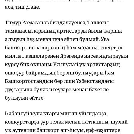
аса, тип өҫтәне.
Тимур Рамазанов билдәләүенсә, Ташкент
тамашасыларының артистарҙы йылы ҡаршы
алыуын һүҙ менән генә әйтеп булмай. Уға
башҡорт йолаларының һәм мәҙәниәтенең төрлө
милләт кешеләренең йөрәгендә нисек яңғырауын
күреү бик оҡшаны. Ул шулай уҡ артистарҙың
ошо ҙур байрамдың бер өлөшө булыуҙары һәм
Башҡортостандың бер өлөшөн Үзбәкстандағы
дуҫтарына бүләк итеүҙәре менән бәхетле
булыуын әйтте.
Һабантуй ҡунаҡтары милли уйындарҙа,
конкурстарҙа ҙур теләк менән ҡатнашты, шулай
уҡ аутентик башҡорт аш-һыуы, ғөрөф-ғәҙәттәре