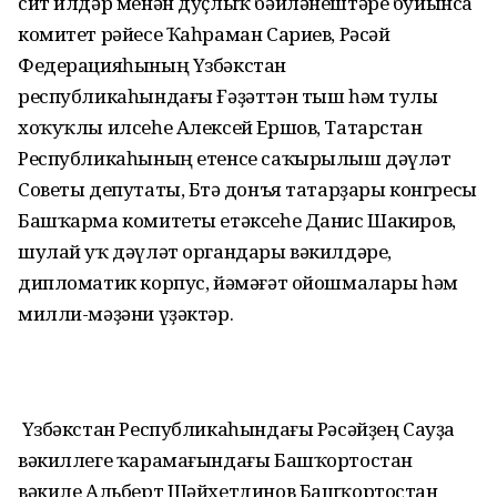
сит илдәр менән дуҫлыҡ бәйләнештәре буйынса
комитет рәйесе Ҡаһраман Сариев, Рәсәй
Федерацияһының Үзбәкстан
республикаһындағы Ғәҙәттән тыш һәм тулы
хоҡуҡлы илсеһе Алексей Ершов, Татарстан
Республикаһының етенсе саҡырылыш дәүләт
Советы депутаты, Бөтә донъя татарҙары конгресы
Башҡарма комитеты етәксеһе Данис Шакиров,
шулай уҡ дәүләт органдары вәкилдәре,
дипломатик корпус, йәмәғәт ойошмалары һәм
милли-мәҙәни үҙәктәр.
Үзбәкстан Республикаһындағы Рәсәйҙең Сауҙа
вәкиллеге ҡарамағындағы Башҡортостан
вәкиле Альберт Шәйхетдинов Башҡортостан