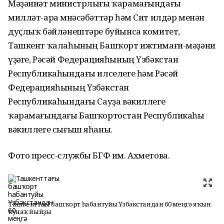
Мәҙәниәт министрлығы ҡарамағындағы
милләт-ара мөнәсәбәттәр һәм Сит илдәр менән
дуҫлыҡ бәйләнештәре буйынса комитет,
Ташкент ҡалаһының Башҡорт ижтимағи-мәҙәни
үҙәге, Рәсәй Федерацияһының Үзбәкстан
Республикаһындағы илселеге һәм Рәсәй
Федерацияһының Үзбәкстан
Республикаһындағы Сауҙа вәкиллеге
ҡарамағындағы Башҡортостан Республикаһы
вәкиллеге сығыш яһаны.
Фото пресс-службы БГФ им. Ахметова.
Ташкенттағы башҡорт һабантуйы Үзбәкстандан 60 меңгә яҡын
ҡунаҡ йыйҙы