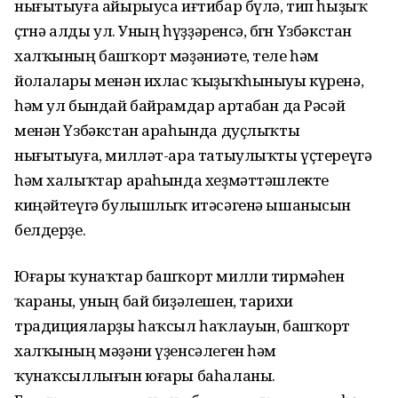
нығытыуға айырыуса иғтибар бүлә, тип һыҙыҡ
өҫтөнә алды ул. Уның һүҙҙәренсә, бөгөн Үзбәкстан
халҡының башҡорт мәҙәниәте, теле һәм
йолалары менән ихлас ҡыҙыҡһыныуы күренә,
һәм ул бындай байрамдар артабан да Рәсәй
менән Үзбәкстан араһында дуҫлыҡты
нығытыуға, милләт-ара татыулыҡты үҫтереүгә
һәм халыҡтар араһында хеҙмәттәшлекте
киңәйтеүгә булышлыҡ итәсәгенә ышанысын
белдерҙе.
Юғары ҡунаҡтар башҡорт милли тирмәһен
ҡараны, уның бай биҙәлешен, тарихи
традицияларҙы һаҡсыл һаҡлауын, башҡорт
халҡының мәҙәни үҙенсәлеген һәм
ҡунаҡсыллығын юғары баһаланы.