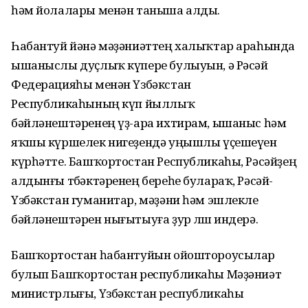
һәм йолалары менән таныша алды.
Һабантуй йәнә мәҙәниәттең халыҡтар араһында
ышаныслы дуҫлыҡ күпере булыуын, ә Рәсәй
Федерацияһы менән Үзбәкстан
Республикаһының күп йыллыҡ
бәйләнештәренең үҙ-ара ихтирам, ышаныс һәм
яҡшы күршелек нигеҙендә уңышлы үҫешеүен
күрһәтте. Башҡортостан Республикаһы, Рәсәйҙең
алдынғы төбәктәренең береһе булараҡ, Рәсәй-
Үзбәкстан гуманитар, мәҙәни һәм эшлекле
бәйләнештәрен нығытыуға ҙур өлөш индерә.
Башҡортостан һабантуйын ойоштороусылар
булып Башҡортостан республикаһы Мәҙәниәт
министрлығы, Үзбәкстан республикаһы