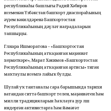
республикаһы башлығы Радий Хәбиров
исеменән Үзбәкстан башҡорт диаспораһының
әүҙем вәкилдәренә Башҡортостан
Республикаһының дәүләт наградаларын
тапшырҙы.
Гөлнара Ишморатова – «Башҡортостан
Республикаһының атҡаҙанған мәҙәниәт
хеҙмәткәре», Марат Хәкимов «Башҡортостан
Республикаһының атҡаҙанған артисы» тигән
маҡтаулы исемгә лайыҡ булды.
Шулай уҡ тантаналы сара барышында тарихи
ватандан ситтә башҡорт телен, мәҙәниәтен һәм
милли традицияларын һаҡлауға ҙур өлөш
индергән активистарға һәм йәмәғәт