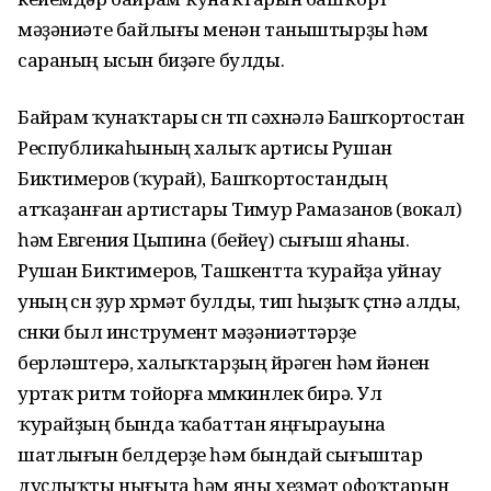
мәҙәниәте байлығы менән таныштырҙы һәм
сараның ысын биҙәге булды.
Байрам ҡунаҡтары өсөн төп сәхнәлә Башҡортостан
Республикаһының халыҡ артисы Рушан
Биктимеров (ҡурай), Башҡортостандың
атҡаҙанған артистары Тимур Рамазанов (вокал)
һәм Евгения Цыпина (бейеү) сығыш яһаны.
Рушан Биктимеров, Ташкентта ҡурайҙа уйнау
уның өсөн ҙур хөрмәт булды, тип һыҙыҡ өҫтөнә алды,
сөнки был инструмент мәҙәниәттәрҙе
берләштерә, халыҡтарҙың йөрәген һәм йәнен
уртаҡ ритм тойорға мөмкинлек бирә. Ул
ҡурайҙың бында ҡабаттан яңғырауына
шатлығын белдерҙе һәм бындай сығыштар
дуҫлыҡты нығыта һәм яңы хеҙмәт офоҡтарын