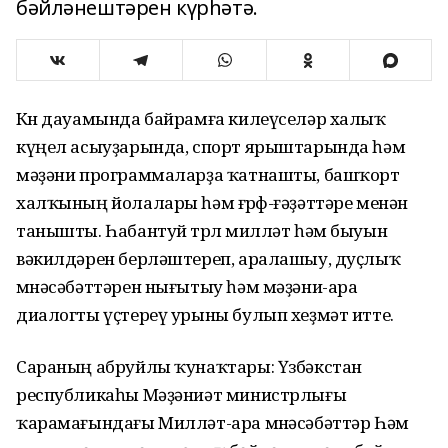
бәйләнештәрен күрһәтә.
Көн дауамында байрамға килеүселәр халыҡ
күңел асыуҙарында, спорт ярыштарында һәм
мәҙәни программаларҙа ҡатнашты, башҡорт
халҡының йолалары һәм ғөрөф-ғәҙәттәре менән
танышты. Һабантуй төрлө милләт һәм быуын
вәкилдәрен берләштереп, аралашыу, дуҫлыҡ
мөнәсәбәттәрен нығытыу һәм мәҙәни-ара
диалогты үҫтереү урыны булып хеҙмәт итте.
Сараның абруйлы ҡунаҡтары: Үзбәкстан
республикаһы Мәҙәниәт министрлығы
ҡарамағындағы Милләт-ара мөнәсәбәттәр Һәм