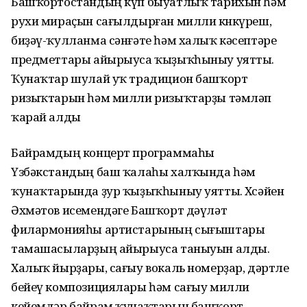
Башҡортостандың күп быуатлыҡ тарихын һәм
рухи мираҫын сағылдырған милли көнкүреш,
биҙәү-ҡулланма сәнғәте һәм халыҡ кәсептәре
предметтары айырыуса ҡыҙыҡһыныу уятты.
Ҡунаҡтар шулай уҡ традицион башҡорт
ризыҡтарын һәм милли ризыҡтарҙы тәмләп
ҡарай алды
Байрамдың концерт программаһы
Үзбәкстандың баш ҡалаһы халҡында һәм
ҡунаҡтарында ҙур ҡыҙыҡһыныу уятты. Хөсәйен
Әхмәтов исемендәге Башҡорт дәүләт
филармонияһы артистарының сығыштары
тамашасыларҙың айырыуса таныуын алды.
Халыҡ йырҙары, сағыу вокаль номерҙар, дәртле
бейеү композициялары һәм сағыу милли
кейемдәр байрам ҡунаҡтарын башҡорт