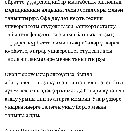
өйрәтте, үҙҙәренең кибер-мәктәбендә эшләнгән
медицинаның алдынғы технологиялары менән
таныштырҙы. Өфө дәүләт нефть техник
университеты студенттары Башҡортостанда
табылған файҙалы ҡаҙылма байлыҡтарҙың
төрҙәрен күрһәтте, химик тәжрибәләр үткәреп
күрһәтте, ә аграр университет студенттары
төрлө эшләнмәләре менән таныштырҙы.
Ойоштороусылар әйтеүенсә, бында
абитуриенттар ҙа күпләп килгән, улар өсөн был
әүҙемлекте ниндәйҙер кимәлдә һөнәри йүнәлеш
алыу урыны тип тә атарға мөмкин. Улар үҙҙәре
уҡырға инергә теләгән уҡыу йорто менән
таныша алды.
Айрат Нурмөхәмәтов фотолары.