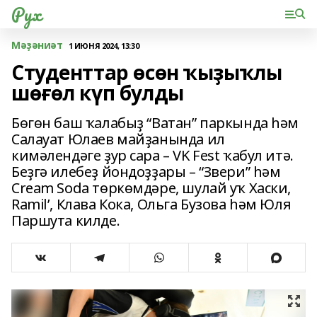
Рух
Мәҙәниәт
1 ИЮНЯ 2024, 13:30
Студенттар өсөн ҡыҙыҡлы
шөғөл күп булды
Бөгөн баш ҡалабыҙ “Ватан” паркында һәм
Салауат Юлаев майҙанында ил
кимәлендәге ҙур сара – VK Fest ҡабул итә.
Беҙгә илебеҙ йондоҙҙары – “Звери” һәм
Cream Soda төркөмдәре, шулай уҡ Хаски,
Ramil’, Клава Кока, Ольга Бузова һәм Юля
Паршута килде.