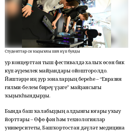
Студенттар өсөн ҡыҙыҡлы шөғөл күп булды
Ҙур концерттан тыш фестивалдә халыҡ өсөн бик
күп әүҙемлек майҙандары ойошторолдо.
Йәштәрҙе иң ҙур зоналарҙың береһе – “Евразия
ғилми-белем биреү үҙәге” майҙансығы
ҡыҙыҡһындырҙы.
Бында баш ҡалабыҙҙың алдынғы юғары уҡыу
йорттары – Өфө фән һәм технологиялар
университеты, Башҡортостан дәүләт медицина