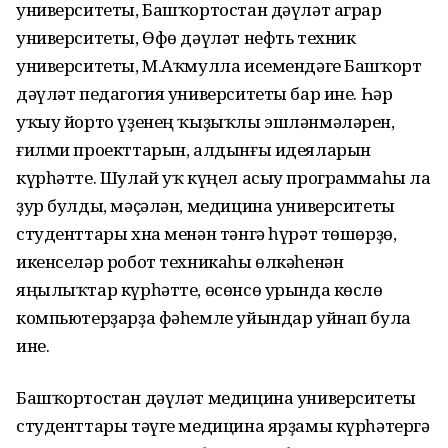
университеты, Башҡортостан дәүләт аграр
университеты, Өфө дәүләт нефть техник
университеты, М.Аҡмулла исемендәге Башҡорт
дәүләт педагогия университеты бар ине. Һәр
уҡыу йорто үҙенең ҡыҙыҡлы эшләнмәләрен,
ғилми проекттарын, алдынғы идеяларын
күрһәтте. Шулай уҡ күңел асыу программаһы ла
ҙур булды, мәҫәлән, медицина университеты
студенттары хна менән тәнгә һүрәт төшөрҙө,
икенселәр робот техникаһы өлкәһенән
яңылыҡтар күрһәтте, өсөнсө урында көслө
компьютерҙарҙа фәһемле уйындар уйнап була
ине.
Башҡортостан дәүләт медицина университеты
студенттары тәүге медицина ярҙамы күрһәтергә