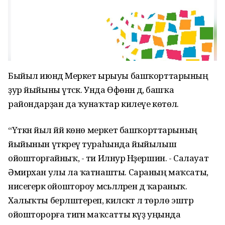
Быйыл июндә Меркет ырыуы башҡорттарының
ҙур йыйыны үтәсәк. Унда Өфөнән дә, башҡа
райондарҙан да ҡунаҡтар килеүе көтөлә.
“Үткән йыл йәй көнө меркет башҡорттарының
йыйынын үткәреү тураһында йыйылыш
ойошторғайныҡ, - ти Илнур Нәҙершин. - Салауат
Әмирхан улы ла ҡатнашты. Сараның маҡсаты,
нисегерәк ойоштороу мәсьәләләрен дә ҡараныҡ.
Халыҡты берләштереп, киләсәктә лә төрлө эштәр
ойошторорға тигән маҡсатты күҙ уңында