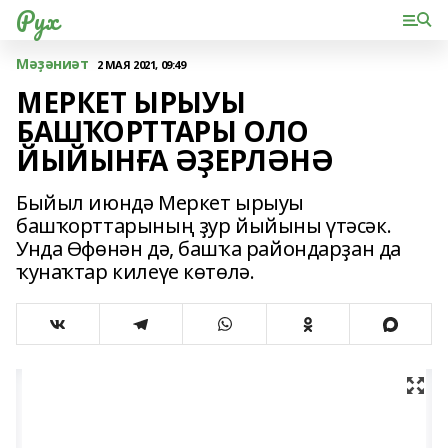
Рух
Мәҙәниәт
2 МАЯ 2021, 09:49
МЕРКЕТ ЫРЫУЫ
БАШҠОРТТАРЫ ОЛО
ЙЫЙЫНҒА ӘҘЕРЛӘНӘ
Быйыл июндә Меркет ырыуы
башҡорттарының ҙур йыйыны үтәсәк.
Унда Өфөнән дә, башҡа райондарҙан да
ҡунаҡтар килеүе көтөлә.