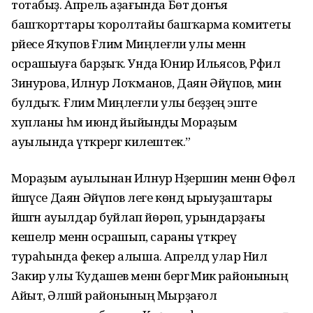
тотабыҙ. Апрель аҙағында Бөтә донъя
башҡорттары ҡоролтайы башҡарма комитеты
рәйесе Яҡупов Ғәлим Миңлеғәли улы менән
осрашыуға барҙыҡ. Унда Юнир Ильясов, Рәфилә
Зинурова, Илнур Лоҡманов, Даян Әйүпов, мин
булдыҡ. Ғәлим Миңлеғәли улы беҙҙең эште
хупланы һәм июндә йыйынды Мораҙым
ауылында үткәрергә килештек.”
Мораҙым ауылынан Илнур Нәҙершин менән Өфөлә
йәшәүсе Даян Әйүпов әлеге көндә ырыуҙаштары
йәшәгән ауылдар буйлап йөрөп, урындарҙағы
кешеләр менән осрашып, сараны үткәреү
тураһында фекер алыша. Апрелдә улар Нил
Закир улы Ҡудашев менән бергә Миәкә районының
Айыт, Әлшәй районының Мырҙағол