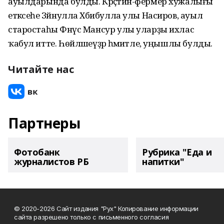
ауылдарында булды. Крәҫтиән-фермер хужалығы
етәксеһе Зәйнулла Хәбибулла улы Насиров, ауыл
старостаһы Фәнүс Мансур улы уларҙы ихлас
ҡабул итте. Һөйләшеүҙәр әһәмиәтле, уңышлы булды.
Читайте нас
Партнеры
Фотобанк
Рубрика "Еда и
журналистов РБ
напитки"
© 2020-2026 Сайт издания "Рух" Копирование информации
сайта разрешено только с письменного согласия