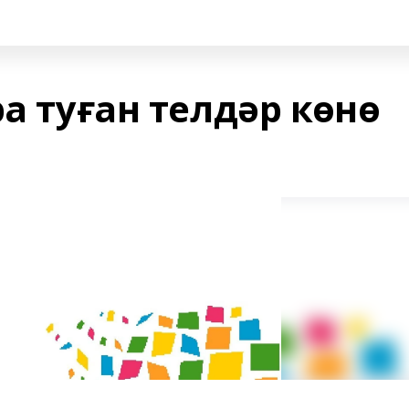
ра туған телдәр көнө