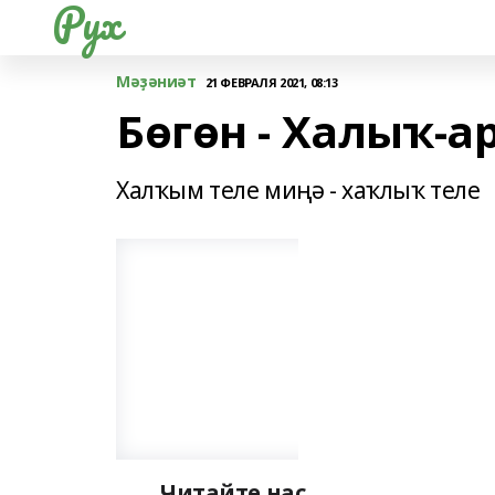
Рух
Мәҙәниәт
21 ФЕВРАЛЯ 2021, 08:13
Бөгөн - Халыҡ-а
Халҡым теле миңә - хаҡлыҡ теле
Читайте нас