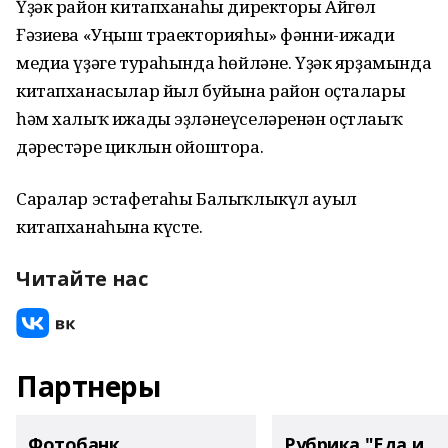
Үҙәк район китапханаһы директоры Айгөл
Ғәзиева «Уңыш траекторияһы» фәнни-ижади
медиа үҙәге тураһында һөйләне. Үҙәк ярҙамында
китапханасылар йыл буйына район оҫталары
һәм халыҡ ижады эҙләнеүселәренән оҫтлаыҡ
дәрестәре циклын ойоштора.
Саралар эстафетаһы Балыҡлыкүл ауыл
китапханаһына күсте.
Читайте нас
Партнеры
Фотобанк
Рубрика "Еда и