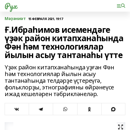
Рух
Мәҙәниәт
15 ФЕВРАЛЯ 2021, 19:17
Ғ.Ибраһимов исемендәге
үҙәк район китапханаһында
Фән һәм технологиялар
йылын асыу тантанаһы үтте
Үҙәк район китапханаһында уҙған Фән
һәм технологиялар йылын асыу
тантанаһында телдәрҙе үҫтереүгә,
фольклорҙы, этнографияны өйрәнеүсе
ижад кешеләрен тәбрикләнеләр.