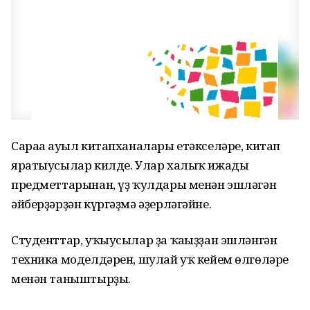
Сараға ауыл китапханалары етәкселәре, китап
яратыусылар килде. Улар халыҡ ижады
предметтарынан, үҙ ҡулдары менән эшләгән
әйберҙәрҙән күргәҙмә әҙерләгәйне.
Студенттар, уҡыусылар ҙа ҡағыҙҙан эшләнгән
техника моделдәрен, шулай уҡ кейем өлгөләре
менән таныштырҙы.