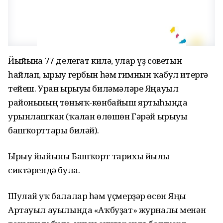
Йыйынға 77 делегат килә, улар үҙ советын
һайлап, ырыу гербын һәм гимнын ҡабул итергә
тейеш. Уран ырыуы биләмәләре Яңауыл
районының төньяҡ-көнбайыш яртыһында
урынлашҡан (ҡалған өлөшөн Гәрәй ырыуы
башҡорттары биләй).
Ырыу йыйыны Башҡорт тарихы йылы
сиктәрендә була.
Шулай уҡ балалар һәм үҫмерҙәр өсөн Яңы
Артауыл ауылында «Аҡбуҙат» журналы менән