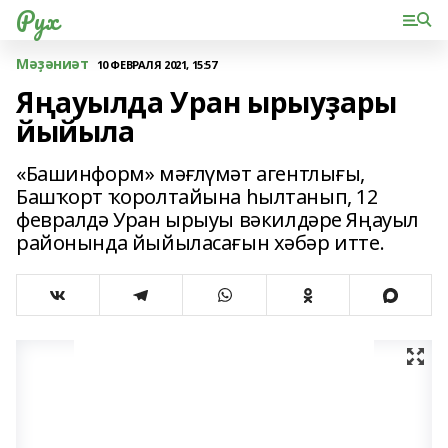
Рух
Мәҙәниәт
10 ФЕВРАЛЯ 2021, 15:57
Яңауылда Уран ырыуҙары
йыйыла
«Башинформ» мәғлүмәт агентлығы,
Башҡорт ҡоролтайына һылтанып, 12
февралдә Уран ырыуы вәкилдәре Яңауыл
районында йыйыласағын хәбәр итте.