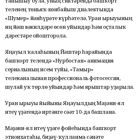
танышыу була, уның сиктәрендә башҡорт
теленең төньяҡ-көнбайыш диалектында
«Шумер» йәнһүрәте күрһәтелә, Уран ырыуының
иң йәш вәкилдәре өсөн уйындар һәм оҫталыҡ
дәрестәре ойошторола.
Яңауыл ҡалаһының Йәштәр һарайында
башҡорт телендә «Нурбостан» анимация
сериалының исем туйы, «Тамыр»
телеканалынан профессиональ фотосессия,
шулай уҡ төрлө уйындар һәм ярыштар уҙғарыла.
Уран ырыуы йыйыны Яңауылдың Мәҙәни-ял
итеү үҙәгендә иртәнге сәғәт 10-да башлана.
Мәҙәни-ял итеү үҙәге фойеһында башҡорт
этноихатаһы, биҙәү-ҡулланма сәнғәте