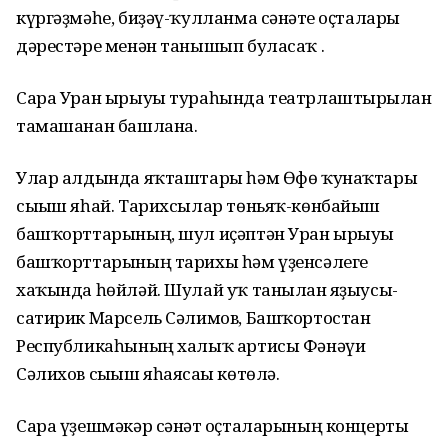
күргәҙмәһе, биҙәү-ҡулланма сәнғәте оҫталары
дәрестәре менән танышып буласаҡ .
Сара Уран ырыуы тураһында театрлаштырылған
тамашанан башлана.
Улар алдында яҡташтары һәм Өфө ҡунаҡтары
сығыш яһай. Тарихсылар төньяҡ-көнбайыш
башҡорттарының, шул иҫәптән Уран ырыуы
башҡорттарының тарихы һәм үҙенсәлеге
хаҡында һөйләй. Шулай уҡ танылған яҙыусы-
сатирик Марсель Сәлимов, Башҡортостан
Республикаһының халыҡ артисы Фәнәүи
Сәлихов сығыш яһаясағы көтөлә.
Сара үҙешмәкәр сәнғәт оҫталарының концерты