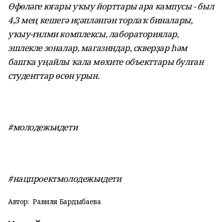
Өфөләге юғары уҡыу йорттары ара кампусы - был
4,3 мең кешегә иҫәпләнгән торлаҡ биналары,
уҡыу-ғилми комплексы, лабораториялар,
эшлекле зоналар, магазиндар, скверҙар һәм
башҡа уңайлы ҡала мөхите объекттары булған
студенттар өсөн урын.
#молодежьидети
#нацпроектмолодежьидети
Автор:
Равиля Бардыбаева