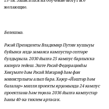
15-ти. Записаться на обучение могут все
желающие.
Белешмә.
Рәсәй Президенты Владимир Путин ҡушыуы
буйынса илдә заманса кампустар селтәре
булдырыла. 2030 йылға 25 кампус барлыҡҡа
килергә тейеш. Эште Рәсәй Федерацияһы
Хөкүмәте һәм Рәсәй Мәғариф һәм фән
министрлығы алып бара. Хәҙер «Йәштәр һәм
балалар» милли проекты ярҙамында 24 кампус
проектлана һәм төҙөлә. 2036 йылға кампустар
һаны 40-ҡа тиклем артасаҡ.