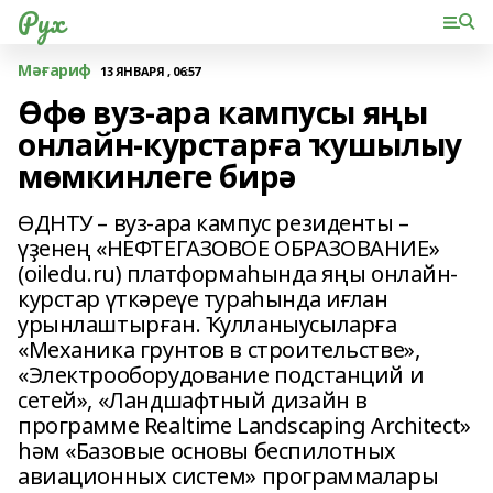
Рух
Мәғариф
13 ЯНВАРЯ , 06:57
Өфө вуз-ара кампусы яңы
онлайн-курстарға ҡушылыу
мөмкинлеге бирә
ӨДНТУ – вуз-ара кампус резиденты –
үҙенең «НЕФТЕГАЗОВОЕ ОБРАЗОВАНИЕ»
(oiledu.ru) платформаһында яңы онлайн-
курстар үткәреүе тураһында иғлан
урынлаштырған. Ҡулланыусыларға
«Механика грунтов в строительстве»,
«Электрооборудование подстанций и
сетей», «Ландшафтный дизайн в
программе Realtime Landscaping Architect»
һәм «Базовые основы беспилотных
авиационных систем» программалары