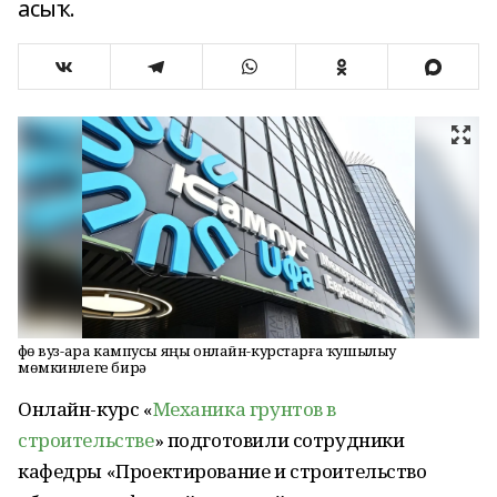
асыҡ.
Өфө вуз-ара кампусы яңы онлайн-курстарға ҡушылыу
мөмкинлеге бирә
Онлайн-курс «
Механика грунтов в
строительстве
» подготовили сотрудники
кафедры «Проектирование и строительство