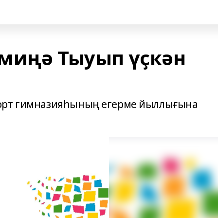
миңә Тыуып үҫкән
ҡорт гимназияһының егерме йыллығына