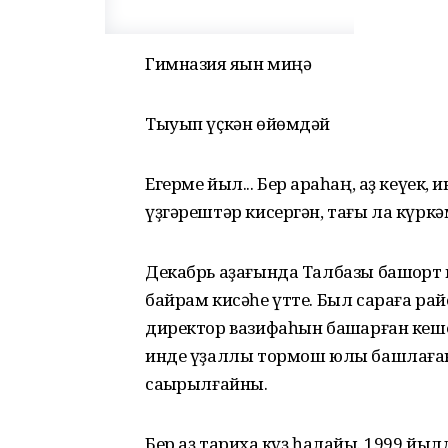
Гимназия яҡын миңә
Тыуып үҫкән өйөмдәй
Егерме йыл... Бер ҡараһаң, аҙ кеүек,
үҙгәрештәр кисергән, тағы ла күркәм
Декабрь аҙағында Талбазы башҡор
байрам кисәһе үтте. Был сараға рай
директор вазифаһын башҡарған кеше
инде үҙаллы тормош юлы башлаға
саҡырылғайны.
Бер аҙ тарихҡа күҙ һалайыҡ. 1999 