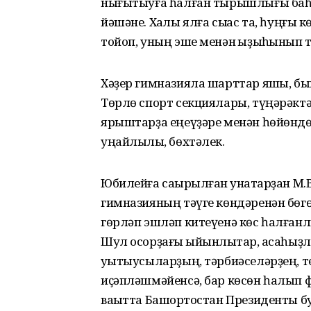
нығытыуға һалған тырышлығы баһа
йәшәне. Хаҡлы ялға сыҡҡас та, һуңғ
тойоп, уның эше менән ҡыҙыҡһынып т
Хәҙер гимназияла шарттар яҡшы, бын
Төрлө спорт секциялары, түңәрәктә
ярыштарҙа еңеүҙәре менән һөйөндөр
уңайлылыҡ, бөхтәлек.
Юбилейға саҡырылған ҡунаҡтарҙан М.
гимназияның тәүге көндәренән бөг
гөрләп эшләп китеүенә көс һалған
Шул осорҙағы ҡыйынлыҡтар, аҡсаһыҙ
уҡытыусыларҙың, тәрбиәселәрҙең, т
иҫәпләшмәйенсә, бар көсөн һалып ф
ваҡытта Башҡортостан Президенты б