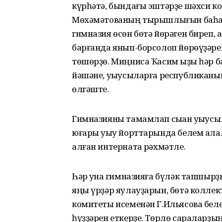
күрһәтә, бындағы эштәрҙе шәхси к
Мөхәмәтованың тырышлығын баһал
гимназия өсөн бөтә йөрәген биреп,
барғанда янып-борсолоп йөрөүҙәр
төшөрҙө. Миңниса Ҡасим ҡыҙы һәр б
йәшәне, уҡыусыларға республиканы
өлгәште.
Гимназияны тамамлап сыҡҡан уҡыусы
юғары уҡыу йорттарында белем ала
алған интернатҡа рәхмәтле.
Һәр ҡунаҡ гимназияға бүләк тапшыр
яңы үрҙәр яулауҙарын, бөтә коллект
комитеты исеменән Г.Ильясова бел
һүҙҙәрен еткерҙе. Төрлө сараларҙ