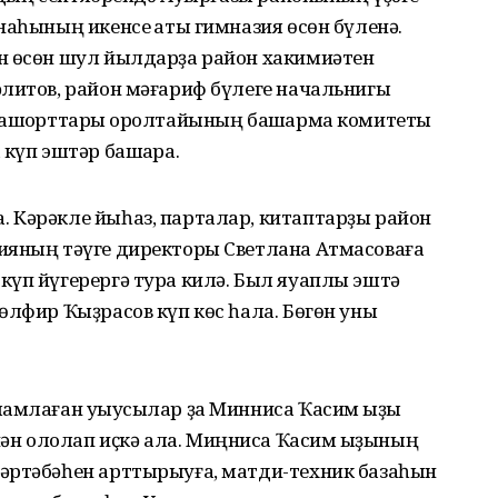
наһының икенсе ҡаты гимназия өсөн бүленә.
н өсөн шул йылдарҙа район хакимиәтен
әлитов, район мәғариф бүлеге начальнигы
башҡорттары ҡоролтайының башҡарма комитеты
 күп эштәр башҡара.
 Кәрәкле йыһаз, парталар, китаптарҙы район
ияның тәүге директоры Светлана Атмасоваға
күп йүгерергә тура килә. Был яуаплы эштә
өлфир Ҡыҙрасов күп көс һала. Бөгөн уны
мамлаған уҡыусылар ҙа Минниса Ҡасим ҡыҙы
н ололап иҫкә ала. Миңниса Ҡасим ҡыҙының
әртәбәһен арттырыуға, матди-техник базаһын