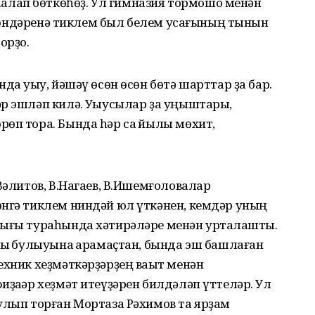
лап бөткөһөҙ. Ул гимназия тормошо менән
ы көндәренә тиклем был белем усағының тынын
орҙо.
да уҡыу, йәшәү өсөн өсөн бөтә шарттар ҙа бар.
р эшләп килә. Уҡыусылар ҙа уңыштары,
өп тора. Бында һәр саҡ йылы мөхит,
Вәлитов, В.Нагаев, В.Ишемғоловалар
өнгә тиклем ниндәй юл үткәнен, кемдәр уның
лығы тураһында хәтирәләре менән уртаҡлашты.
лыҡ булыуына ҡарамаҫтан, бында эш башлаған
ехник хеҙмәткәрҙәрҙең ваҡыт менән
иҙаҡәр хеҙмәт итеүҙәрен билдәләп үттеләр. Ул
улып торған Мортаза Рәхимов та ярҙам