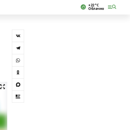
+22 °С
Облачно