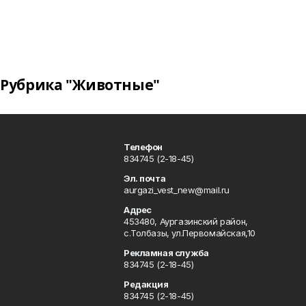
Рубрика "Животные"
Телефон
834745 (2-18-45)
Эл. почта
aurgazi_vest_new@mail.ru
Адрес
453480, Аургазинский район,
с.Толбазы, ул.Первомайская,10
Рекламная служба
834745 (2-18-45)
Редакция
834745 (2-18-45)