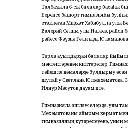
Талбазыла 6-сы балалар баҡсаһы би
Беренсе башҡорт гимназияһы булһы
етәкләгән Миҙхәт Хәбибулла улы В
Валерий Сәлим улы Нагаев, район 
рәйесе Фәүзиә Ғәли ҡыҙы Юламанова
Төрлө ауылдарҙан балалар йыйыла.
мәктәптәренән килтерәләр. Гимназ
тейешле нәмәләрҙе булдырыу өсөн 
шулай уҡ Светлана Юлмөхәмәтова, З
Илнур Мәҡсүтов дауам итә.
Гимназияла эшләүселәр ҙә, уны та
Мөхәмәтованы айырым хөрмәт менә
гимназияның күтәрелеүенә, уның м