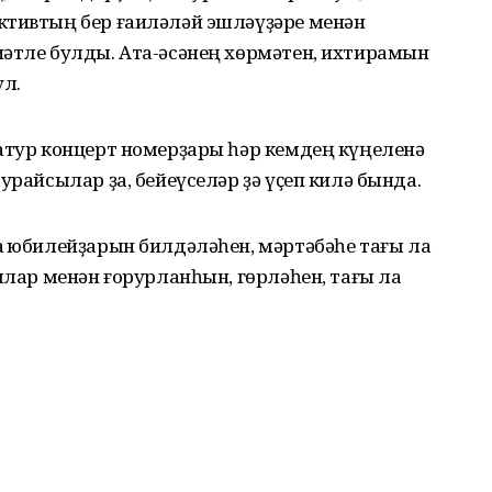
ктивтың бер ғаиләләй эшләүҙәре менән
иәтле булды. Ата-әсәнең хөрмәтен, ихтирамын
ул.
матур концерт номерҙары һәр кемдең күңеленә
урайсылар ҙа, бейеүселәр ҙә үҫеп килә бында.
ҡ юбилейҙарын билдәләһен, мәртәбәһе тағы ла
сылар менән ғорурланһын, гөрләһен, тағы ла