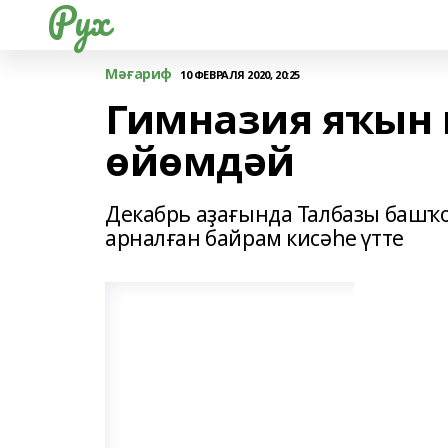
Рух
Мәғариф
10 ФЕВРАЛЯ 2020, 20:25
Гимназия яҡын 
өйөмдәй
Декабрь аҙағында Талбазы баш
арналған байрам кисәһе үтте