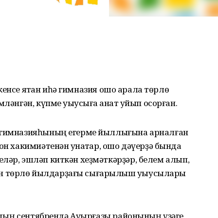
 икенсе яҡтан иһә гимназия ошо арала төрлө
ләнгән, күпме уҡыусыға ҡанат ҡуйып осорған.
т гимназияһының егерме йыллығына арналған
он хакимиәтенән ҡунаҡтар, ошо дәүерҙә бында
ләр, эшләп киткән хеҙмәткәрҙәр, белем алып,
н төрлө йылдарҙағы сығарылыш уҡыусылары
йылдың сентябрендә Ауырғазы районының үҙәге