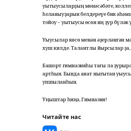
уҡытыусыларҙың мөнәсәбәте, колле
һоҡланыуҙарын белдереүе бик әһәм
тойоу – уҡытыусы өсөн иң ҙур бүләк 
Уҡыусылар көсө менән әҙерләнгән 
хуш килде. Талантлы йырсылар ҙа, ҡ
Башҡорт гимназияһы тағы ла ҙурыра
артһын. Бында ҡанат нығытҡан уҡыу
ҡупшыланһын.
Уңыштар һиңә, Гимназия!
Читайте нас