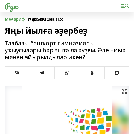
Рух
Мәғариф
27 ДЕКАБРЯ 2018, 21:00
Яңы йылға әҙербеҙ
Талбазы башҡорт гимназияһы
уҡыусылары һәр эштә лә әүҙем. Әле нимә
менән айырылдылар икән?