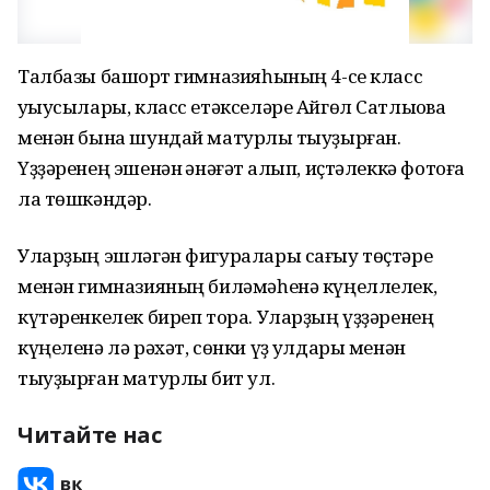
Талбазы башҡорт гимназияһының 4-се класс
уҡыусылары, класс етәкселәре Айгөл Сатлыҡова
менән бына шундай матурлыҡ тыуҙырған.
Үҙҙәренең эшенән ҡәнәғәт ҡалып, иҫтәлеккә фотоға
ла төшкәндәр.
Уларҙың эшләгән фигуралары сағыу төҫтәре
менән гимназияның биләмәһенә күңеллелек,
күтәренкелек биреп тора. Уларҙың үҙҙәренең
күңеленә лә рәхәт, сөнки үҙ ҡулдары менән
тыуҙырған матурлыҡ бит ул.
Читайте нас