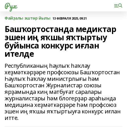
Рух
Файҙалы эштәр йылы
13 ФЕВРАЛЯ 2025, 09:21
Башҡортостанда медиктар
эшен иң яҡшы яҡтыртыу
буйынса конкурс иғлан
ителде
Республиканың һаулыҡ һаҡлау
хеҙмәткәрҙәре профсоюзы Башҡортостан
Һаулыҡ һаҡлау министрлығы һәм
Башҡортостан Журналистар союзы
ярҙамында киң матбуғат саралары
журналистары һәм блогерҙар араһында
медицина хеҙмәткәрҙәре һәм профсоюз
эшен иң яҡшы яҡтыртыуға конкурс иғлан
итте.