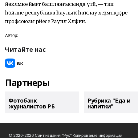
йөкләмәне йәмәғәт башланғысында үтәй, — тип
һөйләне республика һаулыҡ һаҡлау хеҙмәткәрҙәре
профсоюзы рәйесе Рауил Хәлфин.
Автор:
Читайте нас
Партнеры
Фотобанк
Рубрика "Еда и
журналистов РБ
напитки"
© 2020-2026 Сайт издания "Рух" Копирование информации