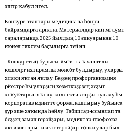
эштәр ҡабул ителә.
Конкурс этаптары медицинала һөнәри
байрамдарға арнала. Материалдар киң мәғлүмәт
сараларында 2025 йылдың 10 ғинуарынан 10
июненә тиклем баҫылырға тейеш.
- Конкурстың бурысы-йәмғиәттә аҡ халатлы
кешеләргә ихтирамлы мөнәсәбәт булдырыу, уларҙы
әхлаҡи яҡтан яҡлау. Беҙҙең профорганизация
рәйестәре һәм уларҙың хеҙмәткәрҙәрҙең хеҙмәт
хоҡуҡтарын яҡлау, коллективтарҙы туплау һәм
корпоратив мәҙәниәтте формалаштырыу буйынса
ҙур эше хаҡында һөйләү. Табиптар-ысынлап та
беҙҙең заман геройҙары, ә медиктар-профсоюз
активистары - икеләтә геройҙар, сөнки улар был