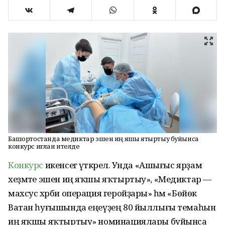
Башҡортостанда медиктар эшен иң яҡшы яҡтыртыу буйынса
конкурс иғлан ителде
Конкурс
икенсегә үткәрелә. Унда «Ашығыс ярҙам
хеҙмәте эшен иң яҡшы яҡтыртыу», «Медиктар —
махсус хәрби операция геройҙары» һәм «Бөйөк
Ватан һуғышында еңеүҙең 80 йыллығы темаһын
иң яҡшы яҡтыртыу» номинациялары буйынса