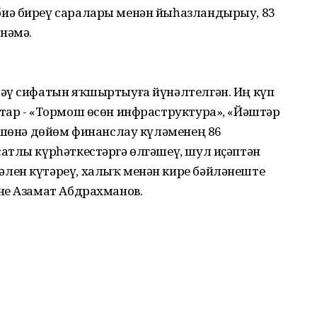
иә биреү саралары менән йыһазландырыу, 83
нәмә.
әү сифатын яҡшыртыуға йүнәлтелгән. Иң күп
тар - «Тормош өсөн инфраструктура», «Йәштәр
лөшөнә дөйөм финанслау күләменең 86
атлы күрһәткестәргә өлгәшеү, шул иҫәптән
лен күтәреү, халыҡ менән кире бәйләнеште
не Азамат Абдрахманов.