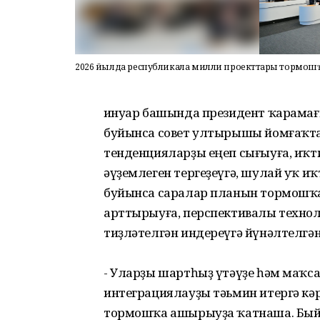
2026 йылда республикала милли проекттарҙы тормошҡ
Ғинуар башында президент ҡарама
буйынса совет ултырышы йомғаҡта
тенденцияларҙы еңеп сығыуға, иҡ
әүҙемлеген тергеҙеүгә, шулай уҡ 
буйынса саралар планын тормошҡа
арттырыуға, перспективалы техно
тиҙләтелгән индереүгә йүнәлтелгә
- Уларҙы шартһыҙ үтәүҙе һәм маҡс
интеграциялауҙы тәьмин итергә кә
тормошҡа ашырыуҙа ҡатнаша. Быйы