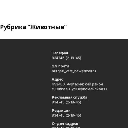
Рубрика "Животные"
Телефон
834745 (2-18-45)
Эл. почта
aurgazi_vest_new@mail.ru
Адрес
453480, Аургазинский район,
с.Толбазы, ул.Первомайская,10
Рекламная служба
834745 (2-18-45)
Редакция
834745 (2-18-45)
Отдел кадров