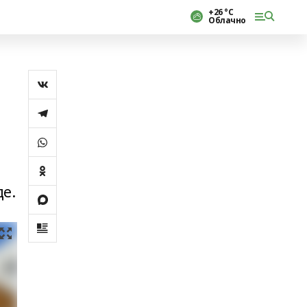
+26 °С
Облачно
е.