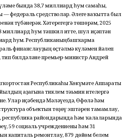
ләме бында 38,7 миллиард һум самаһы,
— федераль средстволар. Әлеге ваҡытта был
нән түбәнерәк. Хәтерегеҙгә төшөрәм, 2025
 миллиард һум тәшкил итте, шул иҫәптән
лиард һум. Республиканыңбашҡарма
аль финанслауҙың өҫтәлмә күләмен йәлеп
, тип билдәләне премьер-министр Андрей
шҡортостан Республикаһы Хөкүмәте Аппараты
 йылдың аҙағына тиклем тәьмин ителергә
е. Улар иҫәбендә Мәләүездә, Өфөлә һәм
труктура объектын төҙөү эштәрен тамамлау,
ү, республика райондарында һәм ҡалаларында
еү, 59 социаль учреждениены һәм 31
ын капиталь ремонтлау, 879 дөйөм белем