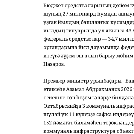
Бюджет средстволарының дөйөм кү
шуның 27 миллиард һумдан ашыуы 
уҙған йылдың башланғыс күләмдәре
йылдың ғинуарында ул яҡынса 43,8
федераль средстволар — 34,7 мил
органдарына йыл дауамында федер
итеүгә әүҙем эш алып барыу мөһим
Назаров.
Премьер-министр урынбаҫары - Ба
етәксеһе Азамат Абдрахманов 2026
тейешле төп һөҙөмтәләрҙе билдәлән
Октябрьскийҙа 3 коммуналь инфрас
шулай уҡ 11 күперҙе сафҡа индере
152 йәмәғәт биләмәһен төҙөкләндер
коммуналь инфраструктура объект