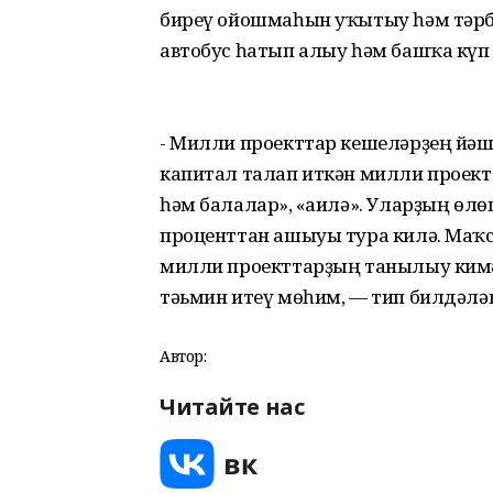
биреү ойошмаһын уҡытыу һәм тәрб
автобус һатып алыу һәм башҡа күп 
- Милли проекттар кешеләрҙең йәш
капитал талап иткән милли проект
һәм балалар», «Ғаилә». Уларҙың ө
проценттан ашыуы тура килә. Маҡс
милли проекттарҙың танылыу кимә
тәьмин итеү мөһим, — тип билдәлә
Автор:
Читайте нас