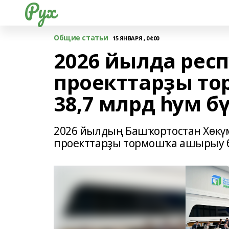
Рух
Общие статьи
15 ЯНВАРЯ , 04:00
2026 йылда рес
проекттарҙы т
38,7 млрд һум б
2026 йылдың Башҡортостан Хөк
проекттарҙы тормошҡа ашырыу б