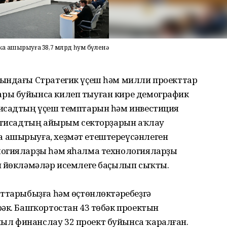
а ашырыуға 38,7 млрд һум бүленә
ғындағы Стратегик үҫеш һәм милли проекттар
ры буйынса килеп тыуған кире демографик
тисадтың үҫеш темптарын һәм инвестиция
иҡтисадтың айырым секторҙарын аҡлау
 ашырыуға, хеҙмәт етештереүсәнлеген
логияларҙы һәм яһалма технологияларҙы
н йөкләмәләр исемлеге баҫылып сыҡты.
аттарыбыҙға һәм өҫтөнлөктәребеҙгә
рәк. Башҡортостан 43 төбәк проектын
л финанслау 32 проект буйынса ҡаралған.