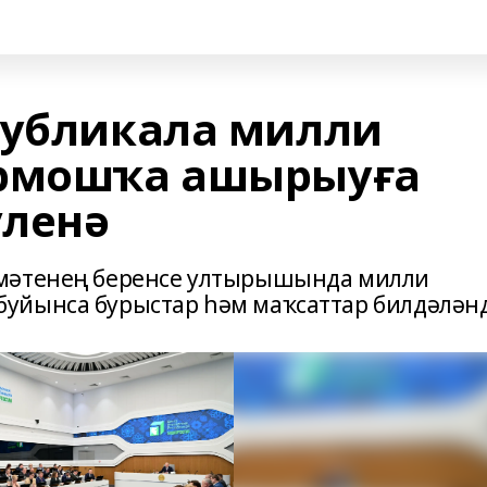
публикала милли
ормошҡа ашырыуға
үленә
үмәтенең беренсе ултырышында милли
уйынса бурыстар һәм маҡсаттар билдәләнд