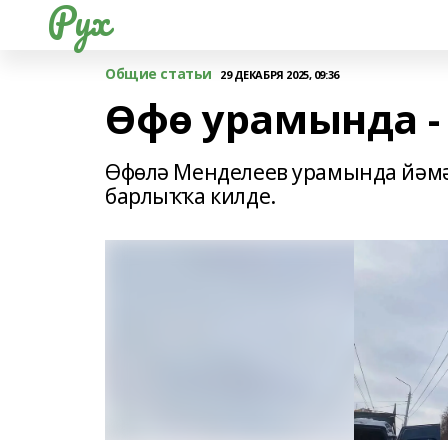
Рух
Общие статьи
29 ДЕКАБРЯ 2025, 09:36
Өфө урамында -
Өфөлә Менделеев урамында йәмә
барлыҡҡа килде.