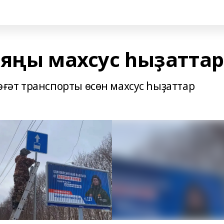
 яңы махсус һыҙаттар
ғәт транспорты өсөн махсус һыҙаттар