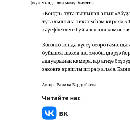
Өфө урамында - яңы махсус һыҙаттар
«Конди» туҡталышынан алып «Аҡбу
туҡталышына тиклем һәм кире яҡҡа 5
хәүефһеҙлеге буйынса ҡала комиссия
Бөгөнгө көндә күсеү осоро ғәмәлдә
буйынса шәхси автомобилдәрҙә йө
ғинуарынан камералар ҡағиҙә боҙоу
законға ярашлы штраф аласаҡ. Бынд
Автор:
Равиля Бардыбаева
Читайте нас