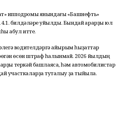
ҙат» ипподромы янындағы «Башнефть»
.14.1. билдәләре ҡуйылды. Бындай ҡарарҙы юл
һы ҡабул итте.
: әлегә водителдәргә айырым һыҙаттар
рөгән өсөн штраф һалынмай. 2026 йылдың
ҙарҙы теркәй башлаясаҡ, һәм автомобилистар
ай участкаларҙа туҡталыу ҙа тыйыла.