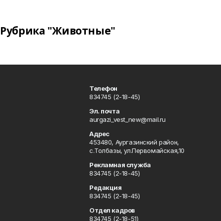
Рубрика "Животные"
Телефон
834745 (2-18-45)
Эл. почта
aurgazi_vest_new@mail.ru
Адрес
453480, Аургазинский район,
с.Толбазы, ул.Первомайская,10
Рекламная служба
834745 (2-18-45)
Редакция
834745 (2-18-45)
Отдел кадров
834745 (2-18-51)