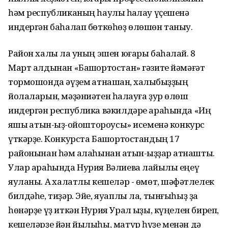
һәм республиканың һаулыҡ һаҡлау үҫешенә
индергән баһалап бөткөһөҙ өлөшөн таныу.
Район халҡы ла уның эшен юғары баһалай. 8
Март алдынан «Башҡортостан» гәзите йәмәғәт
тормошонда әүҙем ҡатнашҡан, халҡыбыҙҙың
йолаларын, мәҙәниәтен һаҡлауға ҙур өлөш
индергән республика вәкилдәре араһында «Иң
яҡшы ҡатын-ҡыҙ-ойоштороусы» исеменә конкурс
үткәрҙе. Конкурста Башҡортостандың 17
районынан һәм ҡалаһынан ҡатын-ҡыҙҙар ҡатнашты.
Улар араһында Нурия Вәлиева лайыҡлы еңеү
яуланы. Аҡ халатлы кешеләр - өмөт, шәфҡәтлелек
билдәһе, тиҙәр. Эйе, яуаплы ла, тынғыһыҙ ҙа
һөнәрҙе үҙ иткән Нурия Урал ҡыҙы, күңелен биреп,
кешеләрҙе йән йылыһы, матур һүҙе менән дә