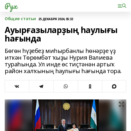
Рух
Общие статьи
25 ДЕКАБРЯ 2024, 05:32
Ауырғазыларҙың һаулығы
һағында
Бөгөн һүҙебеҙ миһырбанлы һөнәрҙе үҙ
иткән Төрөмбәт ҡыҙы Нурия Вәлиева
тураһында. Ул инде өс тиҫтәнән артыҡ
район халҡының һаулығы һағында тора.