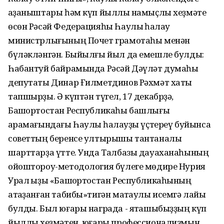
ҡаҙаныштары һәм күп йыллыҡ намыҫлы хеҙмәте
өсөн Рәсәй Федерацияһы Һаулыҡ һаҡлау
министрлығының Почет грамотаһы менән
бүләкләнгән. Быйылғы йыл да емешле булды:
Һабантуй байрамында Рәсәй Дәүләт думаһы
депутаты Динар Ғилметдинов Рәхмәт хаты
тапшырҙы. Ә күптән түгел, 17 декабрҙә,
Башҡортостан Республикаһы башлығы
ҡарамағындағы Һаулыҡ һаҡлауҙы үҫтереү буйынса
советтың беренсе ултырышы тантаналы
шарттарҙа үтте. Унда Талбазы дауаханаһының
ойоштороу-методология бүлеге мөдире Нурия
Урал ҡыҙы «Башҡортостан Республикаһының
атҡаҙанған табибы»тигән маҡтаулы исемгә лайыҡ
булды. Был юғары награда - яҡташыбыҙҙың күп
йыллыҡ хеҙмәтен, юғары профессионализмын