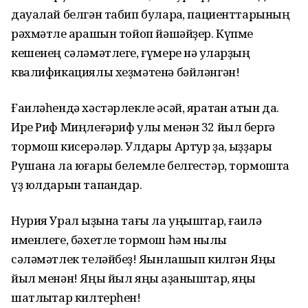
дауалай белгән табип булараҡ, пациенттарының
рәхмәтле ҡарашын тойоп йәшәйҙер. Күпме
кешенең сәләмәтлеге, ғүмере нәҡ уларҙың
квалификациялы хеҙмәтенә бәйләнгән!
Ғаиләһендә хәстәрлекле әсәй, яратҡан ҡатын да.
Ире Риф Миңлеғәриф улы менән 32 йыл бергә
тормош кисерәләр. Улдары Артур ҙа, ҡыҙҙары
Рушана ла юғары белемле белгестәр, тормошта
үҙ юлдарын тапҡандар.
Нурия Урал ҡыҙына тағы ла уңыштар, ғаилә
именлеге, бәхетле тормош һәм ныҡлы
сәләмәтлек теләйбеҙ! Яҡынлашып килгән Яңы
йыл менән! Яңы йыл яңы ҡаҙаныштар, яңы
шатлыҡтар килтерһен!