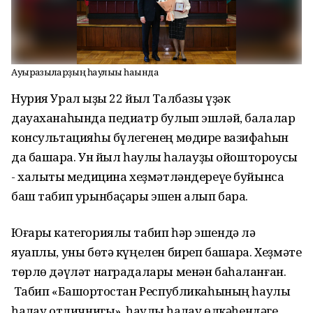
Ауырғазыларҙың һаулығы һағында
Нурия Урал ҡыҙы 22 йыл Талбазы үҙәк
дауаханаһында педиатр булып эшләй, балалар
консультацияһы бүлегенең мөдире вазифаһын
да башҡара. Ун йыл һаулыҡ һаҡлауҙы ойоштороусы
- халыҡты медицина хеҙмәтләндереүе буйынса
баш табип урынбаҫары эшен алып бара.
Юғары категориялы табип һәр эшендә лә
яуаплы, уны бөтә күңелен биреп башҡара. Хеҙмәте
төрлө дәүләт наградалары менән баһаланған.
Табип «Башҡортостан Республикаһының һаулыҡ
һаҡлау отличнигы», һаулыҡ һаҡлау өлкәһендәге