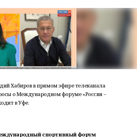
адий Хабиров в прямом эфире телеканала
просы о Международном форуме «Россия –
одит в Уфе.
л Международный спортивный форум