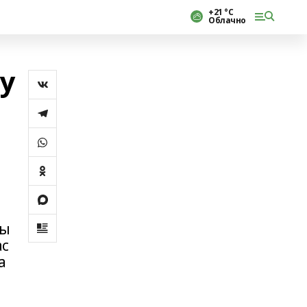
+21 °С
Облачно
у
мы
ас
а