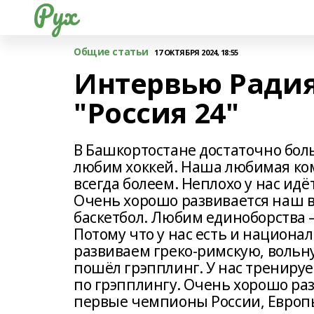
Рух
Общие статьи
17 ОКТЯБРЯ 2024, 18:55
Интервью Радия
"Россия 24"
В Башкортостане достаточно бол
любим хоккей. Наша любимая ком
всегда болеем. Неплохо у нас идёт
Очень хорошо развивается наш в
баскетбол. Любим единоборства –
Потому что у нас есть и национа
развиваем греко-римскую, вольну
пошёл грэпплинг. У нас трениру
по грэпплингу. Очень хорошо раз
первые чемпионы России, Европы