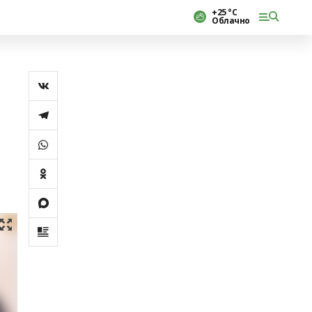
+25 °С
Облачно