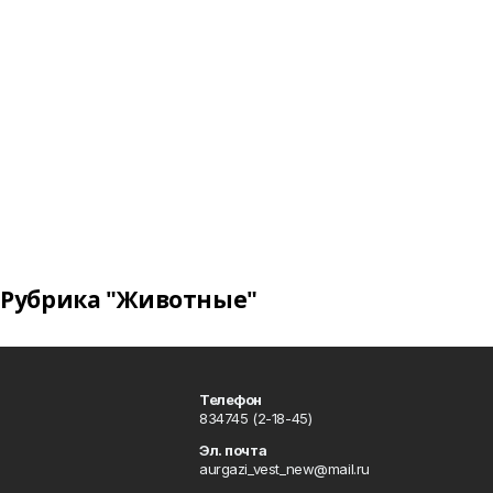
Рубрика "Животные"
Телефон
834745 (2-18-45)
Эл. почта
aurgazi_vest_new@mail.ru