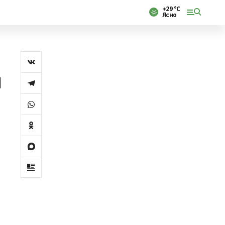
+29 °С
Ясно
и