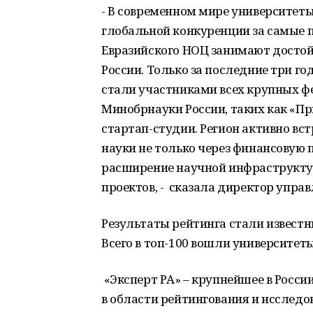
- В современном мире университет
глобальной конкуренции за самые п
Евразийского НОЦ занимают достой
России. Только за последние три г
стали участниками всех крупных 
Минобрнауки России, таких как «Пр
стартап-студии. Регион активно вс
науки не только через финансовую 
расширение научной инфраструкту
проектов, - сказала директор упр
Результаты рейтинга стали извест
Всего в топ-100 вошли университеты
«Эксперт РА» – крупнейшее в Росси
в области рейтингования и исслед