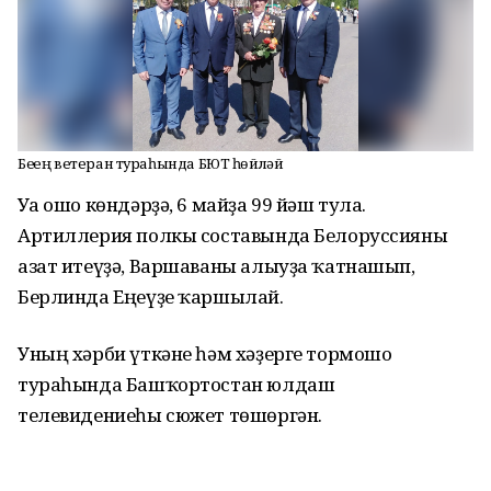
Беҙҙең ветеран тураһында БЮТ һөйләй
Уға ошо көндәрҙә, 6 майҙа 99 йәш тула.
Артиллерия полкы составында Белоруссияны
азат итеүҙә, Варшаваны алыуҙа ҡатнашып,
Берлинда Еңеүҙе ҡаршылай.
Уның хәрби үткәне һәм хәҙерге тормошо
тураһында Башҡортостан юлдаш
телевидениеһы сюжет төшөргән.