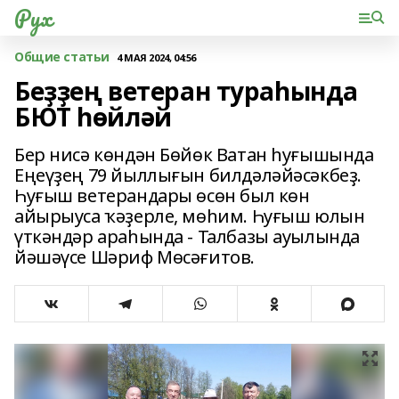
Рух
Общие статьи
4 МАЯ 2024, 04:56
Беҙҙең ветеран тураһында
БЮТ һөйләй
Бер нисә көндән Бөйөк Ватан һуғышында
Еңеүҙең 79 йыллығын билдәләйәсәкбеҙ.
Һуғыш ветерандары өсөн был көн
айырыуса ҡәҙерле, мөһим. Һуғыш юлын
үткәндәр араһында - Талбазы ауылында
йәшәүсе Шәриф Мөсәғитов.