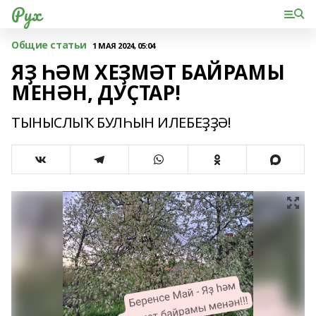
Рух
Общие статьи
1 МАЯ 2024, 05:04
ЯҘ ҺӘМ ХЕҘМӘТ БАЙРАМЫ
МЕНӘН, ДУҪТАР!
ТЫНЫСЛЫҠ БУЛҺЫН ИЛЕБЕҘҘӘ!