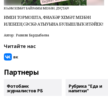
ЯҘ ҺӘМ ХЕҘМӘТ БАЙРАМЫ МЕНӘН, ДУҪТАР!
ИМЕН ТОРМОШТА, ФИҘАҠӘР ХЕҘМӘТ МЕНӘН
ИЛЕБЕҘҘЕҢ СӘСКӘ АТЫУЫНА БУЛЫШЛЫҠ ИТӘЙЕК!
Автор:
Равиля Бардыбаева
Читайте нас
Партнеры
Фотобанк
Рубрика "Еда и
журналистов РБ
напитки"