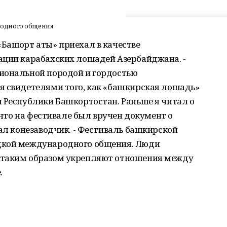
родного общения
Башҡорт аты» приехал в качестве
ации карабахских лошадей Азербайджана. -
иональной породой и гордостью
я свидетелями того, как «башкирская лошадь»
 Республики Башкортостан. Раньше я читал о
, что на фестивале был вручен документ о
зал конезаводчик. - Фестиваль башкирской
дкой международного общения. Люди
 таким образом укрепляют отношения между
.