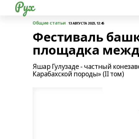
Рух
Общие статьи
13 АВГУСТА 2023, 12:45
Фестиваль башк
площадка межд
Яшар Гулузаде - частный конеза
Карабахской породы» (II том)