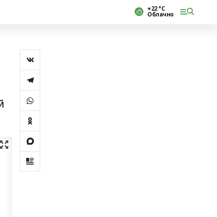
+22 °С
Облачно
й