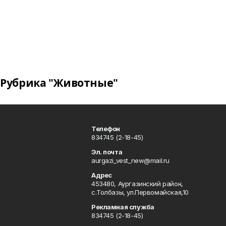
Рубрика "Животные"
Телефон
834745 (2-18-45)
Эл. почта
aurgazi_vest_new@mail.ru
Адрес
453480, Аургазинский район,
с.Толбазы, ул.Первомайская,10
Рекламная служба
834745 (2-18-45)