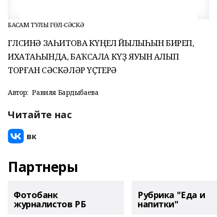
БАҠСАМ ТУЛЫ ГӨЛ-СӘСКӘ
ГӨЛСИНӘ ЗАҺИТОВА КҮҢЕЛ ЙЫЛЫҺЫН БИРЕП,
ИХАТАҺЫНДА, БАҠСАЛА КҮҘ ЯУЫН АЛЫП
ТОРҒАН СӘСКӘЛӘР ҮҪТЕРӘ
Автор:
Равиля Бардыбаева
Читайте нас
Партнеры
Фотобанк
Рубрика "Еда и
журналистов РБ
напитки"