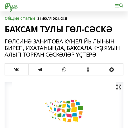
Рух
Общие статьи
31 ИЮЛЯ 2021, 08:25
БАҠСАМ ТУЛЫ ГӨЛ-СӘСКӘ
ГӨЛСИНӘ ЗАҺИТОВА КҮҢЕЛ ЙЫЛЫҺЫН
БИРЕП, ИХАТАҺЫНДА, БАҠСАЛА КҮҘ ЯУЫН
АЛЫП ТОРҒАН СӘСКӘЛӘР ҮҪТЕРӘ