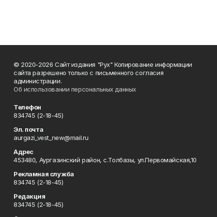
© 2020-2026 Сайт издания "Рух" Копирование информации
сайта разрешено только с письменного согласия
администрации.
Об использовании персональных данных
Телефон
834745 (2-18-45)
Эл. почта
aurgazi_vest_new@mail.ru
Адрес
453480, Аургазинский район, с.Толбазы, ул.Первомайская,10
Рекламная служба
834745 (2-18-45)
Редакция
834745 (2-18-45)