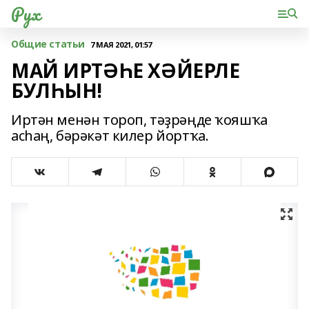
Рух
Общие статьи
7 МАЯ 2021, 01:57
МАЙ ИРТӘҺЕ ХӘЙЕРЛЕ
БУЛҺЫН!
Иртән менән тороп, тәҙрәңде ҡояшҡа
асһаң, бәрәкәт килер йортҡа.