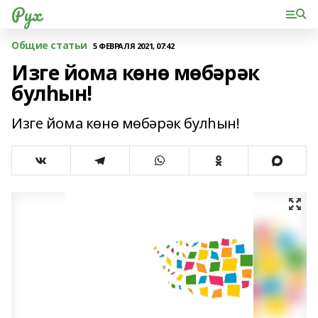
Рух
Общие статьи
5 ФЕВРАЛЯ 2021, 07:42
Изге йома көнө мөбәрәк
булһын!
Изге йома көнө мөбәрәк булһын!