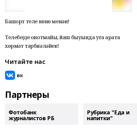
Башҡорт теле көнө менән!
Телебеҙҙе онотмайыҡ, йәш быуында уға ҡарата
хөрмәт тәрбиәләйек!
Читайте нас
Партнеры
Фотобанк
Рубрика "Еда и
журналистов РБ
напитки"