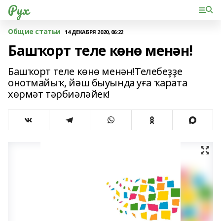
Рух
Общие статьи
14 ДЕКАБРЯ 2020, 06:22
Башҡорт теле көнө менән!
Башҡорт теле көнө менән!Телебеҙҙе
онотмайыҡ, йәш быуында уға ҡарата
хөрмәт тәрбиәләйек!