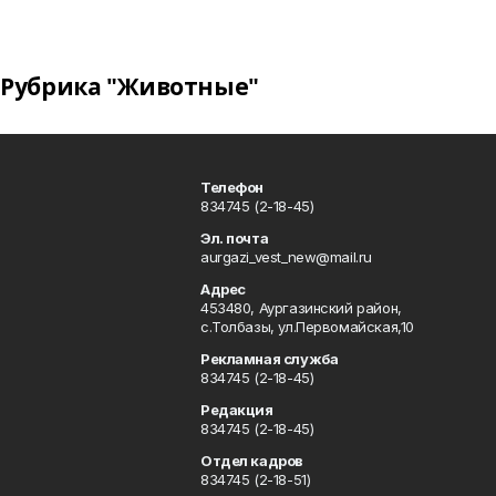
Рубрика "Животные"
Телефон
834745 (2-18-45)
Эл. почта
aurgazi_vest_new@mail.ru
Адрес
453480, Аургазинский район,
с.Толбазы, ул.Первомайская,10
Рекламная служба
834745 (2-18-45)
Редакция
834745 (2-18-45)
Отдел кадров
834745 (2-18-51)