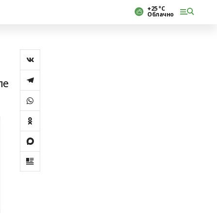
+25 °С
Облачно
ле