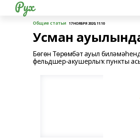
Рух
Общие статьи
17 НОЯБРЯ 2020, 11:10
Усман ауылында
Бөгөн Төрөмбәт ауыл биләмәһен
фельдшер-акушерлыҡ пункты ас