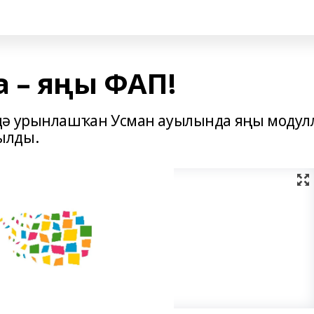
 – яңы ФАП!
дә урынлашҡан Усман ауылында яңы модул
ылды.