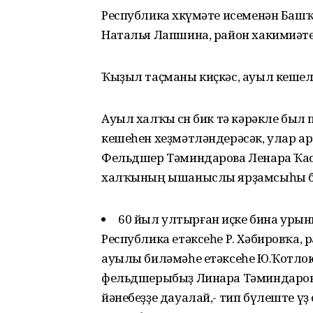
Республика хөкүмәте исеменән Ба
Наталья Лапшина, район хакимиәте
Ҡыҙыл таҫманы киҫкәс, ауыл кешел
Ауыл халҡы өсөн бик тә кәрәкле бы
кешеһен хеҙмәтләндерәсәк, улар ара
Фельдшер Тәминдарова Ленара Ҡас
халҡының ышаныслы ярҙамсыһы б
60 йыл ултырған иҫке бина урыны
Республика етәксеһе Р. Хәбировҡа, 
ауылы биләмәһе етәксеһе Ю.Ҡотл
фельдшерыбыҙ Линара Тәминдарова - 
йәнебеҙҙе дауалай,- тип бүлеште үҙ