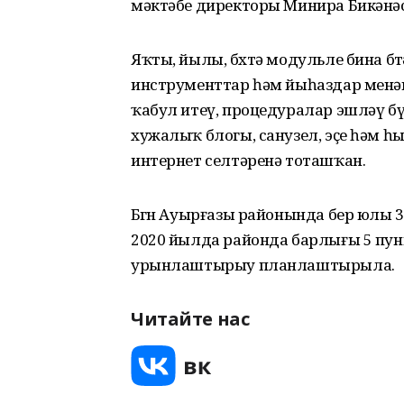
мәктәбе директоры Минира Бикәнәс
Яҡты, йылы, бөхтә модульле бина б
инструменттар һәм йыһаздар менән
ҡабул итеү, процедуралар эшләү бүлм
хужалыҡ блогы, санузел, эҫе һәм 
интернет селтәренә тоташҡан.
Бөгөн Ауырғазы районында бер юлы
2020 йылда районда барлығы 5 пунк
урынлаштырыу планлаштырыла.
Читайте нас