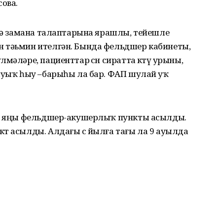
ова.
өтә замана талаптарына ярашлы, тейешле
 тәьмин ителгән. Бында фельдшер кабинеты,
әләре, пациенттар өсөн сиратта көтөү урыны,
һыуыҡ һыу –барыһы ла бар. ФАП шулай уҡ
 3 яңы фельдшер-акушерлыҡ пункты асылды.
т асылды. Алдағы өс йылға тағы ла 9 ауылда