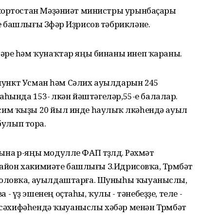
шҡортостан Мәҙәниәт министры урынбаҫары
 башлығы Зөфәр Иҙрисов тәбрикләне.
әре һәм ҡунаҡтар яңы бинаны инеп ҡараны.
л пункт Усман һәм Сәлих ауылдарын 245
һында 153-ө өлкән йәштәгеләр,55-е балалар.
им ҡыҙы 20 йыл инде һаулыҡ өлкәһендә ауыл
улып тора.
на өр-яңы модулле ФАП төҙөлдө. Рәхмәт
район хакимиәте башлығы З.Идрисовҡа, Төрөмбәт
оюловҡа, ауылдаштарға. Шуныһы ҡыуаныслы,
үҙ эшенең оҫтаһы, ҡулы - тәнебеҙҙе, теле -
 сәхифәһендә ҡыуаныслы хәбәр менән Төрөмбәт