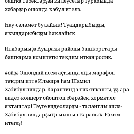
башҡа төбәктәрҙән килеүселәр тураһында
хәбәрҙәр ошонда ҡабул ителә.
Һау-сәләмәт булайыҡ! Туғандарыбыҙҙы,
яҡындарыбыҙҙы һаҡлайыҡ!
Иғтибарығыҙға Ауырғазы районы башҡорттары
башҡарма комитеты тәҡдим иткән ролик.
#өйҙә Ошондай исем аҫтында яңы марафон
тәҡдим итте Ильвира һәм Шамил
Хәбибуллиндар. Карантинда тик ятҡансы, үҙ-ара
видео-концерт ойоштоп ебәрәйек, хөрмәтле
яҡташтар! Тәүге видеоларҙы - талантлы ғаилә-
Хәбибуллиндарҙың сығышын ҡарайыҡ. Рәхим
итегеҙ!