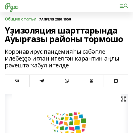
Рух
Общие статьи
7 АПРЕЛЯ 2020, 10:50
Үҙизоляция шарттарында
Ауырғазы районы тормошо
Коронавирус пандемияһы сәбәпле
илебеҙҙә иғлан ителгән карантин аңлы
рәүештә ҡабул ителде