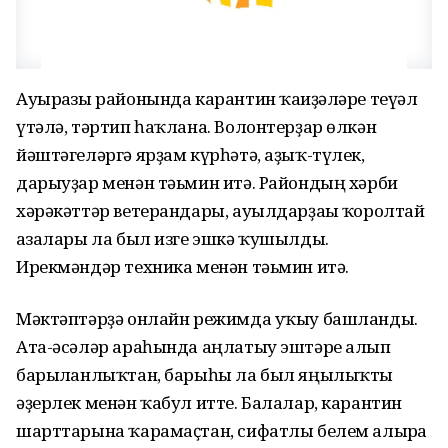
Ауырғазы районында карантин ҡағиҙәләре теүәл
үтәлә, тәртип һаҡлана. Волонтерҙар өлкән
йәштәгеләргә ярҙам күрһәтә, аҙыҡ-түлек,
дарыуҙар менән тәьмин итә. Райондың хәрби
хәрәкәттәр ветерандары, ауылдарҙағы ҡоролтай
ағзалары ла был изге эшкә ҡушылды.
Ирекмәндәр техника менән тәьмин итә.
Мәктәптәрҙә онлайн режимда уҡыу башланды.
Ата-әсәләр араһында аңлатыу эштәре алып
барылғанлыҡтан, барыһы ла был яңылыҡты
әҙерлек менән ҡабул итте. Балалар, карантин
шарттарына ҡарамаҫтан, сифатлы белем алырға