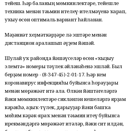
тейеш. Һәр баланың мөмкинлектәре, тейешле
техника менән тәьмин ителеү-ителмәүенә ҡарап,
уҡыу өсөн оптималь вариант һайланған.
Мәҙәниәт хеҙмәткәрҙәре лә эштәре менән
дистанцион аралашып әүҙем йәшәй.
Шулай уҡ районда йәшәүселәр өсөн «ҡыҙыу
элемтә» номеры тәүлек әйләнәһенә эшләй. Был
берҙәм номер - (8-347-45)-2-01-17. Һәр кем
коронавирус инфекцияһы буйынса һорауҙары
менән мөрәжәғәт итә ала. Өлкән йәштәгеләргә
йәки мөмкинлектәре сикләнгән кешеләргә ярҙам
кәрәкһә, аҙыҡ-түлек, дарыуҙар йәки башҡа
мөһим кәрәк-яраҡ менән тәьмин итеү буйынса
ирекмәндәргә мөрәжәғәт итәләр, йәки сит илдән,