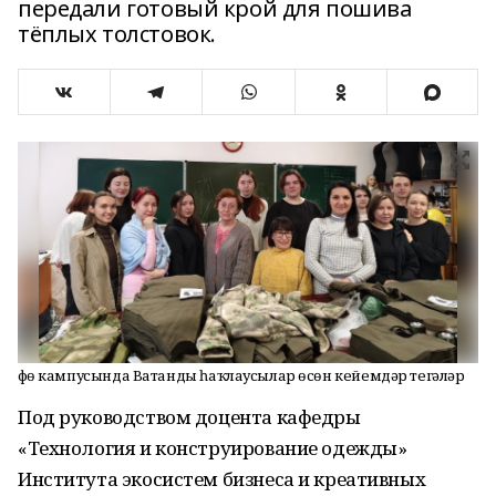
передали готовый крой для пошива
тёплых толстовок.
Өфө кампусында Ватанды һаҡлаусылар өсөн кейемдәр тегәләр
Под руководством доцента кафедры
«Технология и конструирование одежды»
Института экосистем бизнеса и креативных