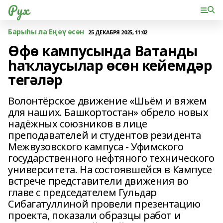
Рух
Барыһы ла Еңеү өсөн
25 ДЕКАБРЯ 2025, 11:02
Өфө кампусында Ватанды
һаҡлаусылар өсөн кейемдәр
тегәләр
Волонтёрское движение «Шьём и вяжем
для наших. Башкортостан» обрело новых
надёжных союзников в лице
преподавателей и студентов резидента
Межвузовского кампуса - Уфимского
государственного нефтяного технического
университета. На состоявшейся в Кампусе
встрече представители движения во
главе с председателем Гульдар
Сибагатуллиной провели презентацию
проекта, показали образцы работ и