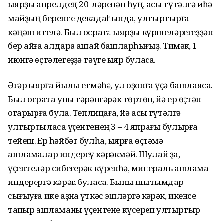
ҡыярҙы апрелдең 20-ләренән һуң, асыҡ түтәлгә иһә
майҙың беренсе декадаһында, ултыртырға
кәңәш ителә. Был осраҡта ҡыярҙы күршеләрегеҙҙән
бер айға алдараҡ ашай башларһығыҙ. Тимәк, 1
июнгә өҫтәлегеҙҙә тәүге ҡыяр буласаҡ.
Әгәр ҡыярға йылы етмәһә, ул оҙонға үҫә башлаясаҡ.
Был осраҡта уны тәрәнгәрәк төртөп, йә ер өҫтәп
ҡотҡарырға була. Теплицаға, йә асыҡ түтәлгә
ултыртыласаҡ үҫентенең 3 – 4 япрағы булырға
тейеш. Ер һәйбәт булһа, ҡыярға өҫтәмә
ашламалар индереү кәрәкмәй. Шулай ҙа,
үҫентеләр сибегерәк күренһә, минераль ашлама
индерергә кәрәк буласаҡ. Быны шытымдар
сығыуға ике аҙна үткәс эшләргә кәрәк, икенсе
тапҡыр ашламаны үҫентене күсереп ултыртыр