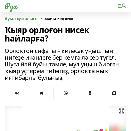
Рух
Ауыл хужалығы
16 МАРТА 2020, 08:00
Ҡыяр орлоғон нисек
һайларға?
Орлоҡтоң сифаты – киләсәк уңыштың
нигеҙе икәнлеге бер кемгә лә сер түгел.
Шуға йәй буйы тәмле, мул уңыш биргән
ҡыяр үҫтерәм тиһәгеҙ, орлоҡҡа ныҡ
иғтибарлы булығыҙ.