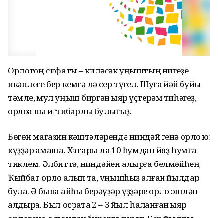
Орлоҡтоң сифаты – киләсәк уңыштың нигеҙе
икәнлеге бер кемгә лә сер түгел. Шуға йәй буйы
тәмле, мул уңыш биргән ҡыяр үҫтерәм тиһәгеҙ,
орлоҡҡа ныҡ иғтибарлы булығыҙ.
Бөгөн магазин кәштәләрендә ниндәй генә орлоҡ юҡ:
күҙҙәр ҡамаша. Хаҡтары ла 10 һумдан йөҙ һумға
тиклем. Әлбиттә, ниндәйен алырға белмәйһең.
Ҡыйбат орлоҡ алып та, уңышһыҙ ҡалған йылдар
була. Ә бына ҡайһы берәүҙәр үҙҙәре орлоҡ эшләп
ҡалдыра. Был осраҡта 2 – 3 йыл һаҡланған ҡыяр