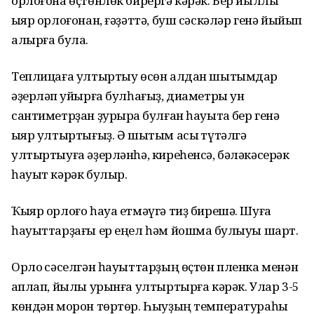
орлоғона өҫтөнлөк бирергә кәрәк. Бер йыллыҡ
ҡыяр орлоғонан, ғәҙәттә, буш сәскәләр генә йыйып
алырға була.
Теплицаға ултыртыу өсөн алдан шытымдар
әҙерләп ҡуйырға булһағыҙ, диаметры ун
сантиметрҙан ҙурыраҡ булған һауытҡа бер генә
ҡыяр ултыртығыҙ. Ә шытым асыҡ түтәлгә
ултыртыуға әҙерләнһә, киреһенсә, бәләкәсерәк
һауыт кәрәк булыр.
Ҡыяр орлоғо һауа етмәүгә тиҙ бирешә. Шуға
һауыттарҙағы ер еңел һәм йошмаҡ булыуы шарт.
Орлоҡ сәселгән һауыттарҙың өҫтөн пленка менән
ҡаплап, йылы урынға ултыртырға кәрәк. Улар 3-5
көндән морон төртөр. Һыуҙың температураһы