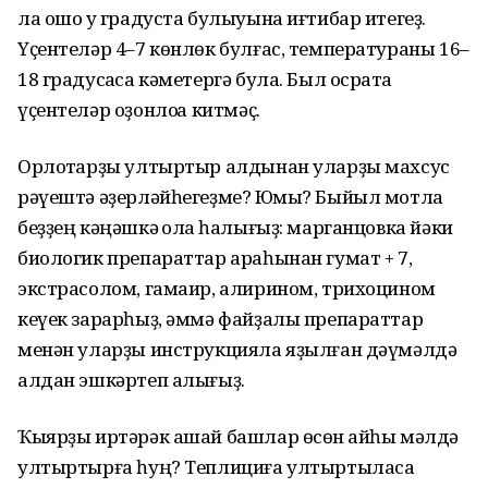
ла ошо уҡ градуста булыуына иғтибар итегеҙ.
Үҫентеләр 4–7 көнлөк булғас, температураны 16–
18 градусҡаса кәметергә була. Был осраҡта
үҫентеләр оҙонлоҡҡа китмәҫ.
Орлоҡтарҙы ултыртыр алдынан уларҙы махсус
рәүештә әҙерләйһегеҙме? Юҡмы? Быйыл мотлаҡ
беҙҙең кәңәшкә ҡолаҡ һалығыҙ: марганцовка йәки
биологик препараттар араһынан гумат + 7,
экстрасолом, гамаир, алирином, трихоцином
кеүек зарарһыҙ, әммә файҙалы препараттар
менән уларҙы инструкцияла яҙылған дәүмәлдә
алдан эшкәртеп алығыҙ.
Ҡыярҙы иртәрәк ашай башлар өсөн ҡайһы мәлдә
ултыртырға һуң? Теплициға ултыртыласаҡ