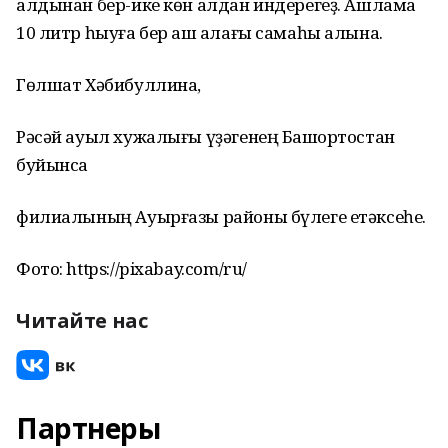
алдынан бер-ике көн алдан индерегеҙ. Ашлама
10 литр һыуға бер аш ҡалағы самаһы алына.
Гөлшат Хәбибуллина,
Рәсәй ауыл хужалығы үҙәгенең Башҡортостан
буйынса
филиалының Ауырғазы районы бүлеге етәксеһе.
Фото: https://pixabay.com/ru/
Читайте нас
Партнеры